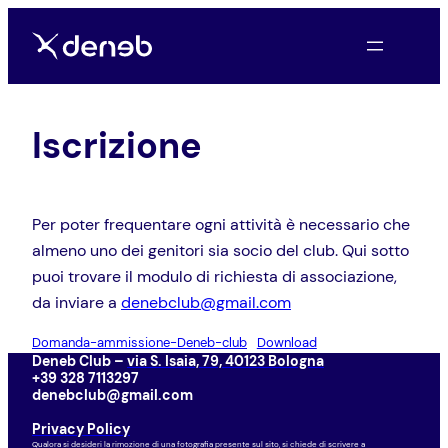
Vai
al
contenuto
Iscrizione
Per poter frequentare ogni attività è necessario che
almeno uno dei genitori sia socio del club. Qui sotto
puoi trovare il modulo di richiesta di associazione,
da inviare a
denebclub@gmail.com
Domanda-ammissione-Deneb-club
Download
Deneb Club –
via S. Isaia, 79, 40123 Bologna
+39 328 7113297
denebclub@gmail.com
Privacy Policy
Qualora si desideri la rimozione di una fotografia presente sul sito, si chiede di scrivere a